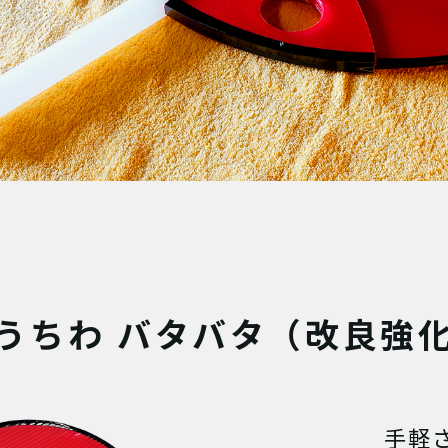
うちわ バタバタ
（改良強
手軽