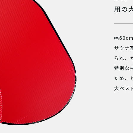
用の
幅60
サウナ
られ、
特別な
ため、
大ベス